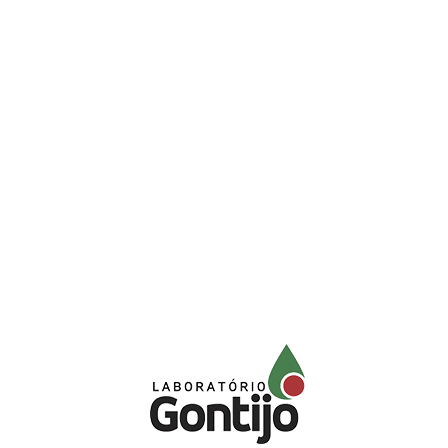
Sua saúde é seu bem mais importante. Você deve confiar apenas aos
melhores profissionais.
Diversidade de Análises
As opções diversificadas de análises clínicas combinam perfeitamente
com seus objetivos de tratamento ou prevenção.
Serviço de Confiança
O grupo Gontijo através da certificações e políticas internas preza pela